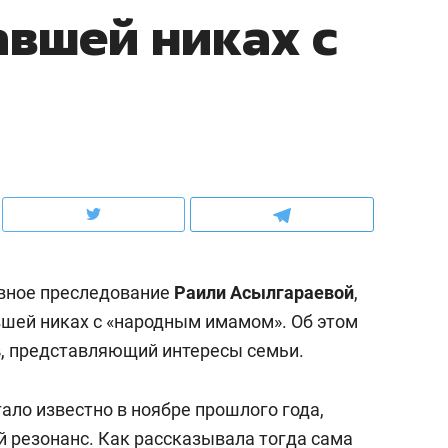
авшей никах с
ов и
о трехкратном росте цен, дотошных
школьной формы о конт
клиентах и чудных запросах мастеров
налогах и развитии без 
овное преследование
Раили Асылгараевой
,
вшей никах с «народным имамом». Об этом
в
, представляющий интересы семьи.
ндуем
Рекомендуем
мер до квартиры и Face
Опыт выживания в дик
тало известно в ноябре прошлого года,
сто ключа: какой будет
природе, работа
 резонанс. Как
асность в ЖК «Нова»
рассказывала
с ментальным и физич
тогда сама