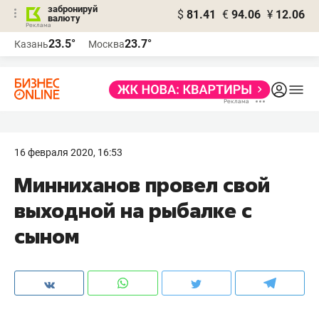
забронируй
$
81.41
€
94.06
¥
12.06
валюту
23.5°
23.7°
Казань
Москва
16 февраля 2020, 16:53
Минниханов провел свой
выходной на рыбалке с
сыном