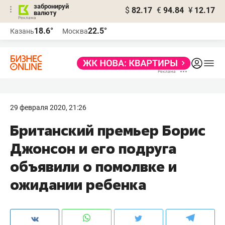
забронируй
$
82.17
€
94.84
¥
12.17
валюту
18.6°
22.5°
Казань
Москва
29 февраля 2020, 21:26
Британский премьер Борис
Джонсон и его подруга
объявили о помолвке и
ожидании ребенка