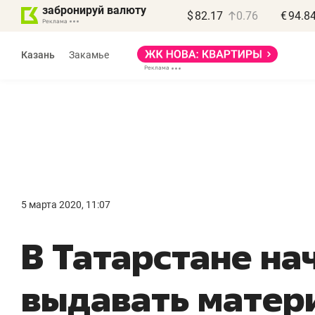
забронируй валюту
$
82.17
0.76
€
94.8
Казань
Закамье
5 марта 2020, 11:07
В Татарстане на
выдавать матер