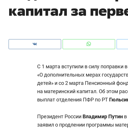
капитал за перв
С 1 марта вступили в силу поправки 
«О дополнительных мерах государст
детей» и со 2 марта Пенсионный фон
на материнский капитал. Об этом ра
выплат отделения ПФР по РТ
Гюльси
Рекомендуем
Рекомендуем
150 камер до квартиры и Face
Опыт выжи
Президент России
Владимир Путин
в
ID вместо ключа: какой будет
природе, 
заявил о продлении программы матер
безопасность в ЖК «Нова»
с ментальн