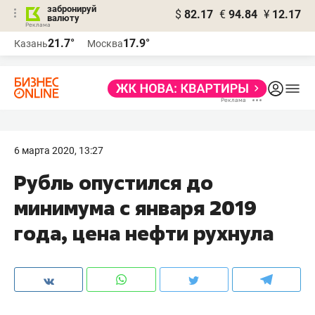
забронируй
$
82.17
€
94.84
¥
12.17
валюту
21.7°
17.9°
Казань
Москва
6 марта 2020, 13:27
Рубль опустился до
минимума с января 2019
года​, цена нефти рухнула