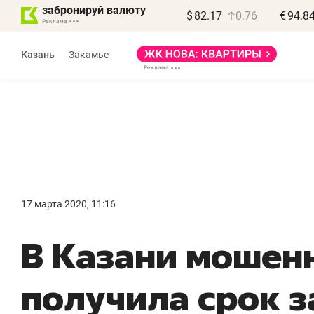
забронируй валюту
$
82.17
0.76
€
94.8
Казань
Закамье
Василь Мазитов
МАРТ
17 марта 2020, 11:16
«Не зная местных
«
В Казани мошен
правил, бизнес может
н
потерять минимум
ч
получила срок з
полгода»
р
Как бизнесу выйти на зарубежные
Вл