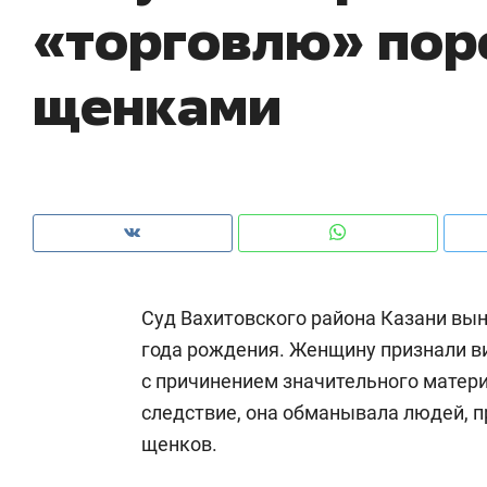
«торговлю» по
рынки, почему надо знать аксакалов и
о 
чем интересен Оман?
кл
щенками
Суд Вахитовского района Казани вы
года рождения. Женщину признали в
с причинением значительного матери
Рекомендуем
Рекомендуем
следствие, она обманывала людей, п
Как ГК «МИР ГРУПП» и ВТБ
150 камер 
щенков.
создают оазис жилого
ID вместо 
комфорта под Казанью
безопаснос