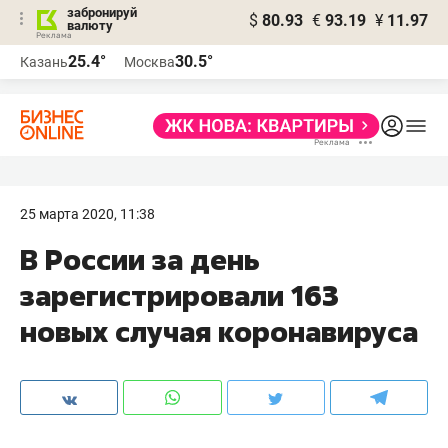
забронируй
$
80.93
€
93.19
¥
11.97
валюту
25.4°
30.5°
Казань
Москва
25 марта 2020, 11:38
​В России за день
зарегистрировали 163
новых случая коронавируса