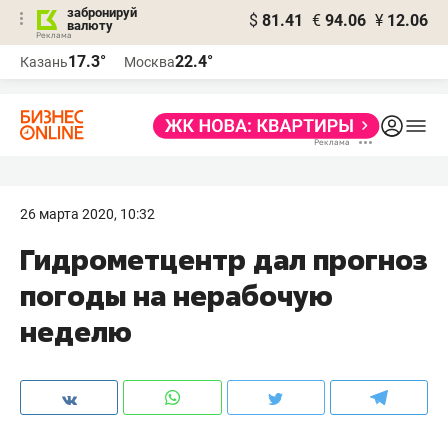
забронируй
$
81.41
€
94.06
¥
12.06
валюту
17.3°
22.4°
Казань
Москва
26 марта 2020, 10:32
Гидрометцентр дал прогноз
погоды на нерабочую
неделю