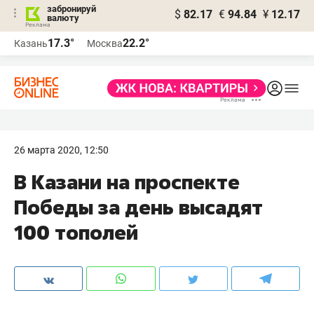
забронируй
$
82.17
€
94.84
¥
12.17
валюту
17.3°
22.2°
Казань
Москва
26 марта 2020, 12:50
В Казани на проспекте
Победы за день высадят
100 тополей