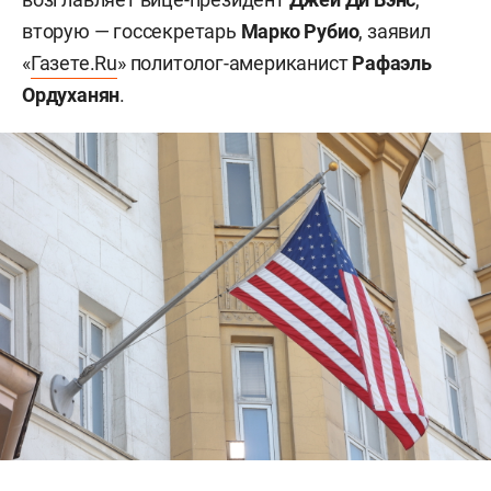
вторую — госсекретарь
Марко Рубио
, заявил
«
Газете.Ru
» политолог-американист
Рафаэль
Ордуханян
.