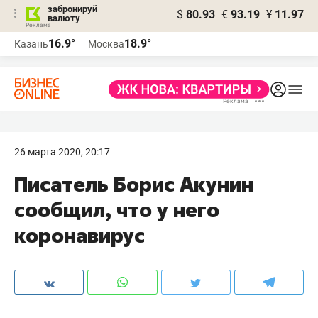
забронируй
$
80.93
€
93.19
¥
11.97
валюту
16.9°
18.9°
Казань
Москва
26 марта 2020, 20:17
Писатель Борис Акунин
сообщил, что у него
коронавирус