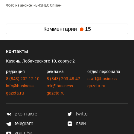
Фото на анонсе: «БИЗНЕС Online»
Комментарии
15
контакты
Казань, Лобачевского 10, корпус 2
редакция
реклама
отдел персонала
8 (843) 202-12-10
8 (843) 203-48-47
staff@business-
info@business-
mir@business-
gazeta.ru
gazeta.ru
gazeta.ru
вконтакте
twitter
telegram
дзен
youtube