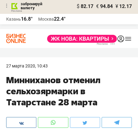
забронируй
$
82.17
€
94.84
¥
12.17
валюту
16.8°
22.4°
Казань
Москва
27 марта 2020, 10:43
Минниханов отменил
сельхозярмарки в
Татарстане 28 марта​