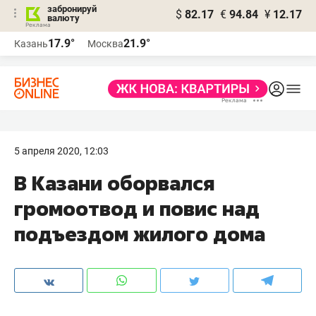
забронируй
$
82.17
€
94.84
¥
12.17
валюту
17.9°
21.9°
Казань
Москва
5 апреля 2020, 12:03
В Казани оборвался
громоотвод и повис над
подъездом жилого дома