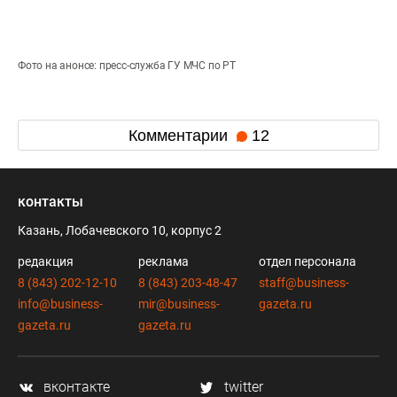
Фото на анонсе: пресс-служба ГУ МЧС по РТ
Комментарии
12
контакты
Казань, Лобачевского 10, корпус 2
редакция
реклама
отдел персонала
8 (843) 202-12-10
8 (843) 203-48-47
staff@business-
info@business-
mir@business-
gazeta.ru
gazeta.ru
gazeta.ru
вконтакте
twitter