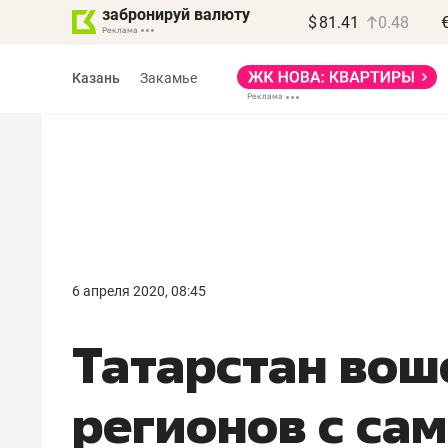
забронируй валюту
$
81.41
0.48
Казань
Закамье
6 апреля 2020, 08:45
Татарстан вош
регионов с са