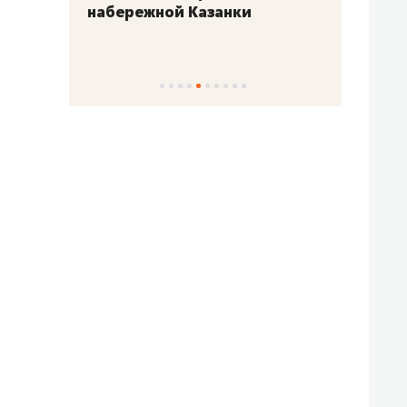
набережной Казанки
«Барк
«Рез