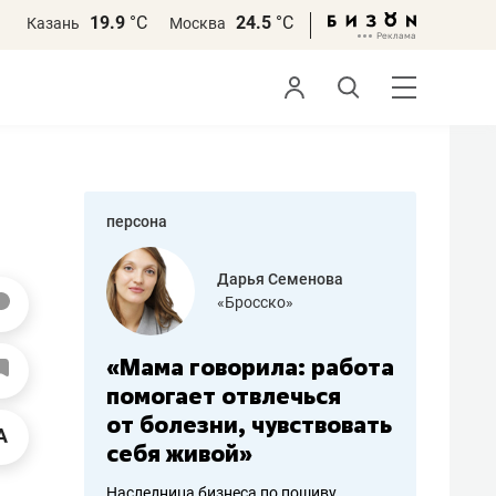
19.9
°С
24.5
°С
Казань
Москва
персона
бодец
Дарья Семенова
 решения»
«Бросско»
«Мама говорила: работа
«Не зна
вообще,
помогает отвлечься
правил,
от болезни, чувствовать
потерят
себя живой»
полгода
ирмы
Наследница бизнеса по пошиву
Как бизнесу 