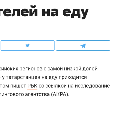
елей на еду
рынки, почему надо знать аксакалов и
о трехкратном росте це
чем интересен Оман?
клиентах и чудных запр
сийских регионов с самой низкой долей
 у татарстанцев на еду приходится
 этом пишет
РБК
со ссылкой на исследование
ингового агентства (АКРА).
ндуем
Рекомендуем
ка, рок-концерт
«Прорывы случались к
н с чак-чаком: как
30 метров»: как «Водо
делеевске прошла
лечит подземные арте