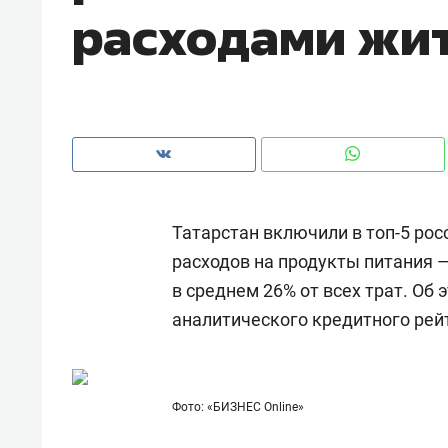
расходами жит
Татарстан включили в топ-5 рос
расходов на продукты питания —
в среднем 26% от всех трат. Об
аналитического кредитного рейт
Рекомендуем
Рекоме
и Face
Опыт выживания в дикой
Мекси
Фото: «БИЗНЕС Online»
 будет
природе, работа
и ваго
ва»
с ментальным и физическим
в Мен