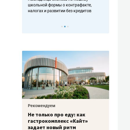
н, дотошных
школьной формы о контрафакте,
рынки, почем
осах мастеров
налогах и развитии без кредитов
чем интересе
Рекомендуем
Рекоме
аждые
Не только про еду: как
Элитн
канал»
гастрокомплекс «Кайт»
и бре
рии
задает новый ритм
гаран