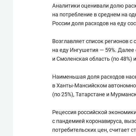
состоянием как основа
«Гонк
Аналитики оценивали долю расхо
антихрупких команд
на потребление в среднем на од
России доля расходов на еду со
Возглавляет список регионов с
на еду Ингушетия — 59%. Далее 
и Смоленская область (по 48%) 
Наименьшая доля расходов нас
в Ханты-Мансийском автономном
(по 25%), Татарстане и Мурманск
Рецессия российской экономики
с пандемией коронавируса, выз
потребительских цен, считает 