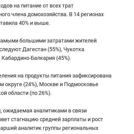
а Героев»
Казани
дов на питание от всех трат
ного члена домохозяйства. В 14 регионах
ставила 40% и выше.
 самыми большими затратами жителей
следуют Дагестан (55%), Чукотка
и Кабардино-Балкария (45%).
еления на продукты питания зафиксирована
 округе (24%), Москве и Подмосковье
ой области (по 26%).
, ожидаемая аналитиками в связи
овет стагнацию средней зарплаты и рост
старший аналитик группы региональных