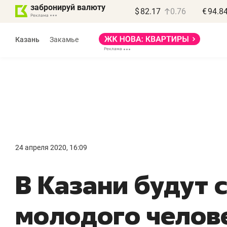
забронируй валюту
$
82.17
0.76
€
94.8
Казань
Закамье
24 апреля 2020, 16:09
«
В Казани будут 
п
п
молодого челов
п
Ка