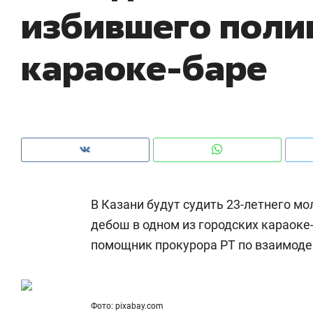
избившего поли
ры
че
караоке-баре
В Казани будут судить 23-летнего мо
дебош в одном из городских караоке
помощник прокурора РТ по взаимод
Рекомендуем
Рекомендуем
ce
Опыт выживания в дикой
Мексика, 
т
природе, работа
и вагон с ч
с ментальным и физическим
в Менделе
Фото: pixabay.com