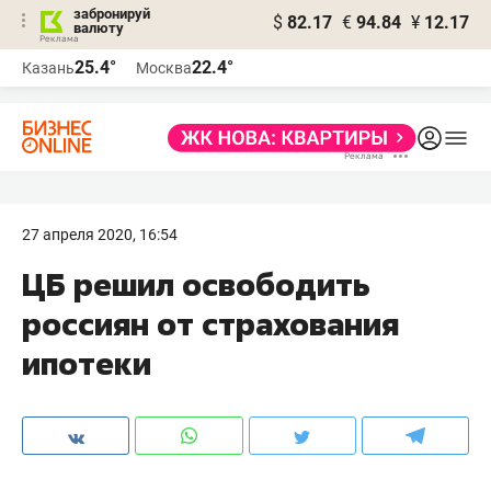
забронируй
$
82.17
€
94.84
¥
12.17
валюту
25.4°
22.4°
Казань
Москва
27 апреля 2020, 16:54
​ЦБ решил освободить
россиян от страхования
ипотеки