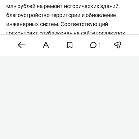
млн рублей на ремонт исторических зданий,
благоустройство территории и обновление
инженерных систем. Соответствующий
госконтракт
опубликован
на сайте госзакупок.
Главными объектами ремонта станут
1
Благовещенский собор, Архиерейский дом,
мечеть Кул Шариф, Дворцовая церковь, здания
Пушечного двора, Присутственных мест,
Северный корпус и территория Казанского
кремля.