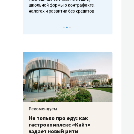
н, дотошных
школьной формы о контрафакте,
рынки, почем
осах мастеров
налогах и развитии без кредитов
чем интересе
Рекомендуем
Рекоме
аждые
Не только про еду: как
Элитн
канал»
гастрокомплекс «Кайт»
и бре
рии
задает новый ритм
гаран