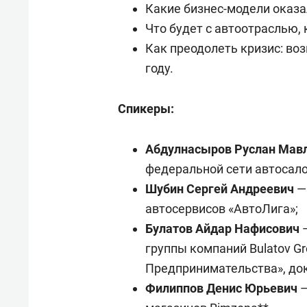
Какие бизнес-модели оказа
Что будет с автоотраслью, 
Как преодолеть кризис: во
году.
Спикеры:
Абдулнасыров Руслан Мав
федеральной сети автосало
Шубин Сергей Андреевич
—
автосервисов «АвтоЛига»;
Булатов Айдар Нафисович
—
группы компаний Bulatov G
Предпринимательства», док
Филиппов Денис Юрьевич
—