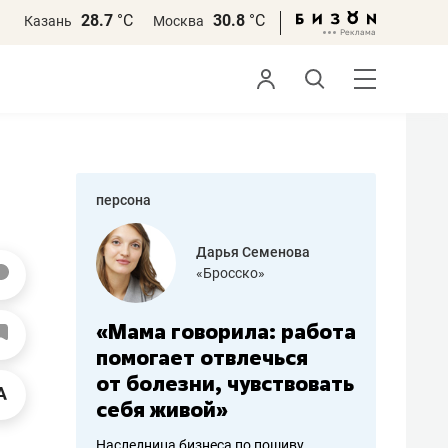
28.7
°С
30.8
°С
Казань
Москва
персона
бодец
Дарья Семенова
 решения»
«Бросско»
«Мама говорила: работа
«Не зна
вообще,
помогает отвлечься
правил,
от болезни, чувствовать
потерят
себя живой»
полгода
ирмы
Наследница бизнеса по пошиву
Как бизнесу 