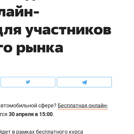
лайн-
рынки, почему надо знать аксакалов и
о трехкратном росте це
чем интересен Оман?
клиентах и чудных запр
ля участников
го рынка
 автомобильной сфере?
Бесплатная онлайн-
ндуем
Рекомендуем
ится
30 апреля в 15:00
.
ка, рок-концерт
«Прорывы случались к
н с чак-чаком: как
30 метров»: как «Водо
делеевске прошла
лечит подземные арте
йдет в рамках бесплатного курса