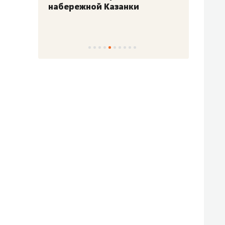
набережной Казанки
«Барк
«Рез