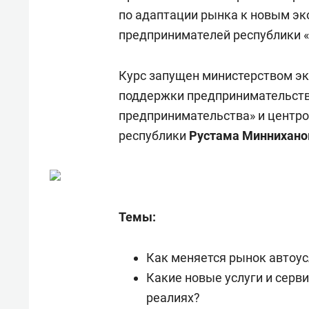
состоянием как основа
«Гонк
по адаптации рынка к новым э
антихрупких команд
предпринимателей республики «
Курс запущен министерством эк
поддержки предпринимательств
предпринимательства» и центро
республики
Рустама Миннихано
Темы:
Как меняется рынок автоус
Какие новые услуги и серв
реалиях?