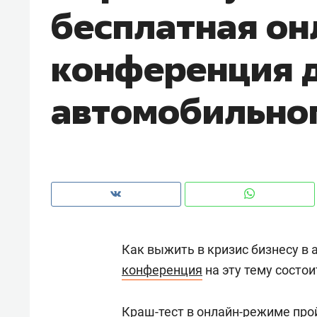
бесплатная он
конференция д
автомобильно
Как выжить в кризис бизнесу в
Рекомендуем
Рекоме
конференция
на эту тему состо
и Face
Опыт выживания в дикой
Мекси
 будет
природе, работа
и ваго
ва»
с ментальным и физическим
в Мен
Краш-тест в онлайн-режиме про