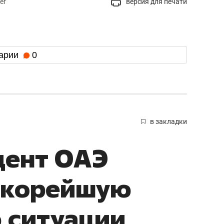
er
версия для печати
арии
0
в закладки
дент ОАЭ
 скорейшую
 ситуации