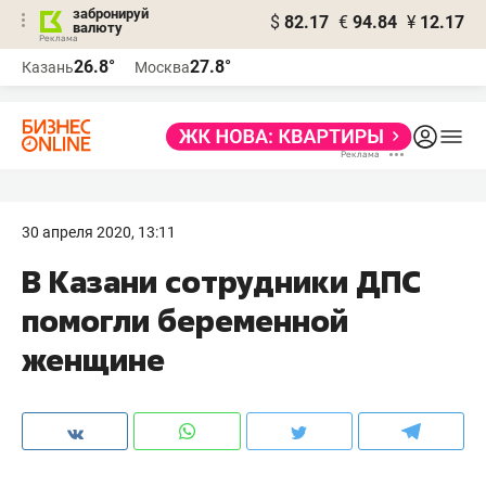
забронируй
$
82.17
€
94.84
¥
12.17
валюту
26.8°
27.8°
Казань
Москва
30 апреля 2020, 13:11
В Казани сотрудники ДПС
помогли беременной
женщине