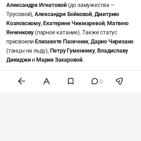
Александре Игнатовой
(до замужества —
Трусовой),
Александре Бойковой
,
Дмитрию
Козловскому
,
Екатерине Чикмаревой
,
Матвею
Янченкову
(парное катание). Также статус
присвоили
Елизавете Пасечник
,
Дарио Чиризано
(танцы на льду),
Петру Гуменнику
,
Владиславу
Дикиджи
и
Марии Захаровой
.
Нейтральный статус позволяет российским
0
спортсменам участвовать в международных
соревнованиях под эгидой ISU без
представления России. При этом они не могут
использовать государственную символику,
включая флаг и гимн, а также должны
соответствовать требованиям организации для
нейтральных атлетов.