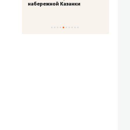
набережной Казанки
«Барк
«Рез