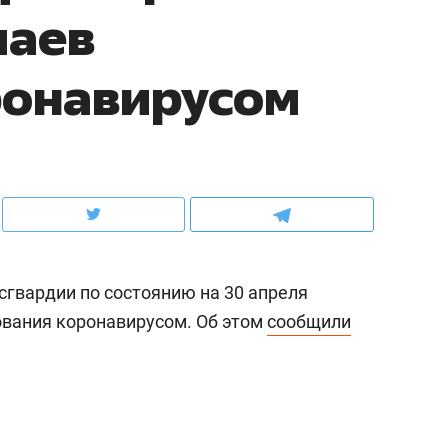
чаев
рынки, почему надо знать аксакалов и
о трехкратном росте це
чем интересен Оман?
клиентах и чудных запр
ронавирусом
сгвардии по состоянию на 30 апреля
ования коронавирусом. Об этом
сообщили
ндуем
Рекомендуем
ка, рок-концерт
«Прорывы случались к
н с чак-чаком: как
30 метров»: как «Водо
делеевске прошла
лечит подземные арте