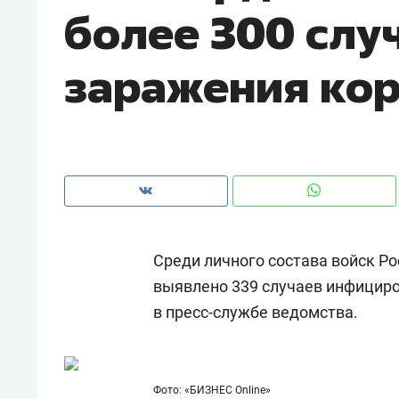
более 300 слу
заражения ко
Среди личного состава войск Ро
выявлено 339 случаев инфицир
в пресс-службе ведомства.
Рекомендуем
Рекоме
и Face
Опыт выживания в дикой
Мекси
 будет
природе, работа
и ваго
ва»
с ментальным и физическим
в Мен
Фото: «БИЗНЕС Online»