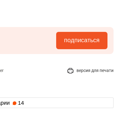
подписаться
er
версия для печати
арии
14