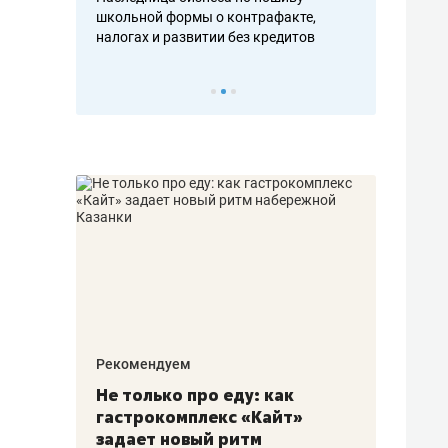
н, дотошных
школьной формы о контрафакте,
рынки, почем
осах мастеров
налогах и развитии без кредитов
чем интересе
Рекомендуем
Рекоме
аждые
Не только про еду: как
Элитн
канал»
гастрокомплекс «Кайт»
и бре
рии
задает новый ритм
гаран