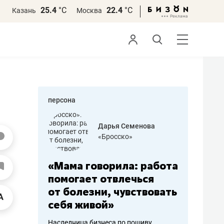
25.4
°С
22.4
°С
Казань
Москва
персона
бодец
Дарья Семенова
 решения»
«Бросско»
«Мама говорила: работа
«Не зна
вообще,
помогает отвлечься
правил,
от болезни, чувствовать
потерят
себя живой»
полгода
ирмы
Наследница бизнеса по пошиву
Как бизнесу 