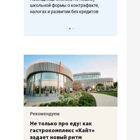
н, дотошных
школьной формы о контрафакте,
рынки, почем
осах мастеров
налогах и развитии без кредитов
чем интересе
Рекомендуем
Рекоме
аждые
Не только про еду: как
Элитн
канал»
гастрокомплекс «Кайт»
и бре
рии
задает новый ритм
гаран