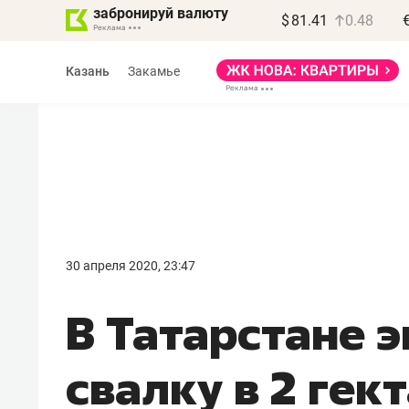
забронируй валюту
$
81.41
0.48
Казань
Закамье
30 апреля 2020, 23:47
В Татарстане 
свалку в 2 гек