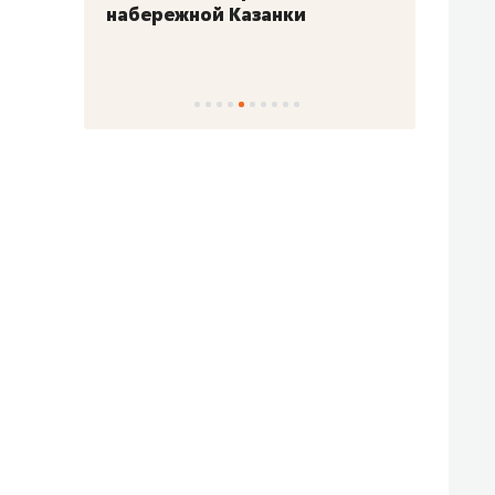
набережной Казанки
«Барк
«Рез