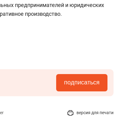
а Героев»
Казани
льных предпринимателей и юридических
ративное производство.
подписаться
er
версия для печати