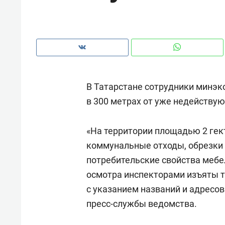
В Татарстане сотрудники минэко
в 300 метрах от уже недейству
«На территории площадью 2 ге
коммунальные отходы, обрезки 
потребительские свойства мебел
осмотра инспекторами изъяты т
Рекомендуем
Рекоме
с указанием названий и адресов
и Face
Опыт выживания в дикой
Мекси
пресс-службы ведомства.
 будет
природе, работа
и ваго
ва»
с ментальным и физическим
в Мен