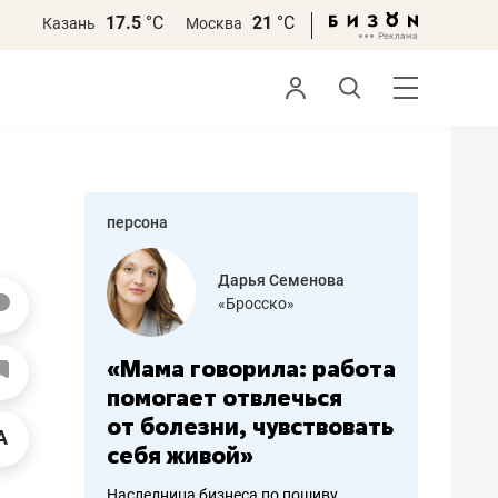
17.5
°С
21
°С
Казань
Москва
персона
бодец
Дарья Семенова
 решения»
«Бросско»
«Мама говорила: работа
«Не зна
вообще,
помогает отвлечься
правил,
от болезни, чувствовать
потерят
себя живой»
полгода
ирмы
Наследница бизнеса по пошиву
Как бизнесу 