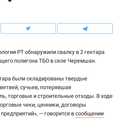
рынки, почему надо знать аксакалов и
о трехкратном росте це
чем интересен Оман?
клиентах и чудных запр
логии РТ обнаружили свалку в 2 гектара
ющего полигона ТБО в селе Черемшан.
ктара были складированы твердые
ветвей, сучьев, потерявшая
ь, торговые и строительные отходы. В ходе
орговые чеки, ценники, договоры
ндуем
Рекомендуем
 предприятий», — говорится в
сообщении
ка, рок-концерт
«Прорывы случались к
н с чак-чаком: как
30 метров»: как «Водо
делеевске прошла
лечит подземные арте