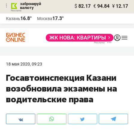
забронируй
$
82.17
€
94.84
¥
12.17
валюту
16.8°
17.3°
Казань
Москва
18 мая 2020, 09:23
Госавтоинспекция Казани
возобновила экзамены на
водительские права