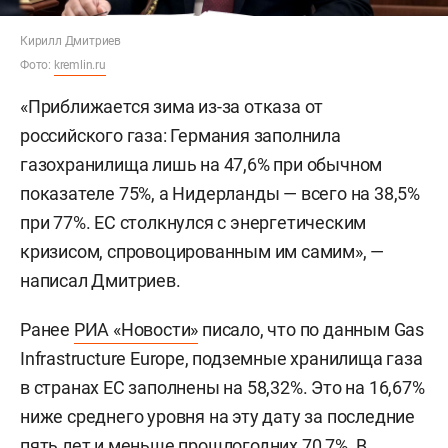
Кирилл Дмитриев
Фото:
kremlin.ru
«Приближается зима из-за отказа от
российского газа: Германия заполнила
газохранилища лишь на 47,6% при обычном
показателе 75%, а Нидерланды — всего на 38,5%
при 77%. ЕС столкнулся с энергетическим
кризисом, спровоцированным им самим», —
написал Дмитриев.
Ранее
РИА «Новости»
писало, что по данным Gas
Infrastructure Europe, подземные хранилища газа
в странах ЕС заполнены на 58,32%. Это на 16,67%
ниже среднего уровня на эту дату за последние
пять лет и меньше прошлогодних 70,7%. В