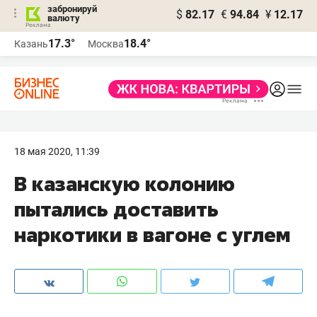
забронируй
$
82.17
€
94.84
¥
12.17
валюту
17.3°
18.4°
Казань
Москва
18 мая 2020, 11:39
В казанскую колонию
пытались доставить
наркотики в вагоне с углем