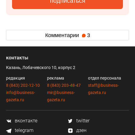
подписаться
Комментарии
3
контакты
Казань, Лобачевского 10, корпус 2
редакция
реклама
отдел персонала
8 (843) 202-12-10
8 (843) 203-48-47
staff@business-
info@business-
mir@business-
gazeta.ru
gazeta.ru
gazeta.ru
вконтакте
twitter
telegram
дзен