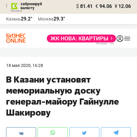
забронируй
$
81.41
€
94.06
¥
12.06
валюту
29.2°
29.3°
Казань
Москва
18 мая 2020, 16:28
​В Казани установят
мемориальную доску
генерал-майору Гайнулле
Шакирову