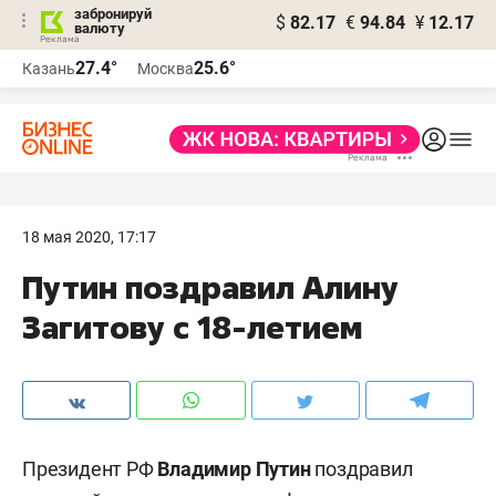
забронируй
$
82.17
€
94.84
¥
12.17
валюту
27.4°
25.6°
Казань
Москва
18 мая 2020, 17:17
Путин поздравил Алину
Загитову с 18-летием
Президент РФ
Владимир Путин
поздравил