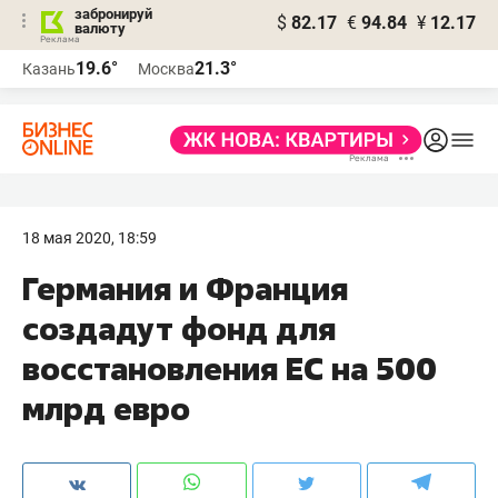
забронируй
$
82.17
€
94.84
¥
12.17
валюту
19.6°
21.3°
Казань
Москва
18 мая 2020, 18:59
Германия и Франция
создадут фонд для
восстановления ЕС на 500
млрд евро