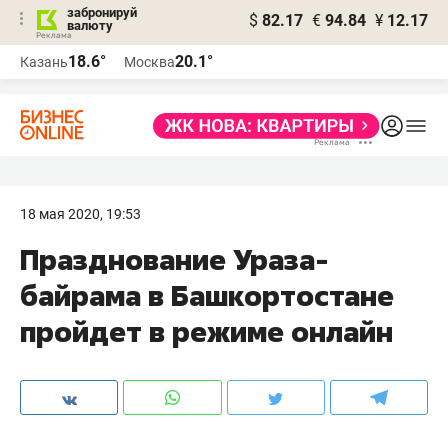
забронируй
$
82.17
€
94.84
¥
12.17
валюту
18.6°
20.1°
Казань
Москва
18 мая 2020, 19:53
Празднование Ураза-
байрама в Башкортостане
пройдет в режиме онлайн