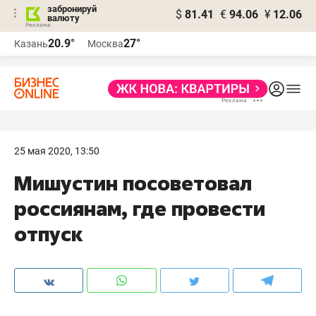
забронируй
$
81.41
€
94.06
¥
12.06
валюту
20.9°
27°
Казань
Москва
25 мая 2020, 13:50
Мишустин посоветовал
россиянам, где провести
отпуск