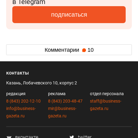
в Telegram
подписаться
Комментарии
10
контакты
Казань, Лобачевского 10, корпус 2
редакция
реклама
отдел персонала
8 (843) 202-12-10
8 (843) 203-48-47
staff@business-
info@business-
mir@business-
gazeta.ru
gazeta.ru
gazeta.ru
вконтакте
twitter