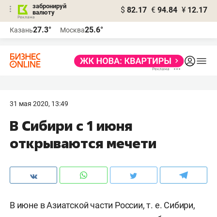
забронируй
$
82.17
€
94.84
¥
12.17
валюту
27.3°
25.6°
Казань
Москва
31 мая 2020, 13:49
В Сибири с 1 июня
открываются мечети
В июне в Азиатской части России,
т. е.
Сибири,