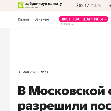
забронируй валюту
$
82.17
0.76
Казань
Закамье
Василь Мазитов
МАРТ
31 мая 2020, 19:23
«Не зная местных
В Московской 
правил, бизнес может
потерять минимум
разрешили по
полгода»
Как бизнесу выйти на зарубежные