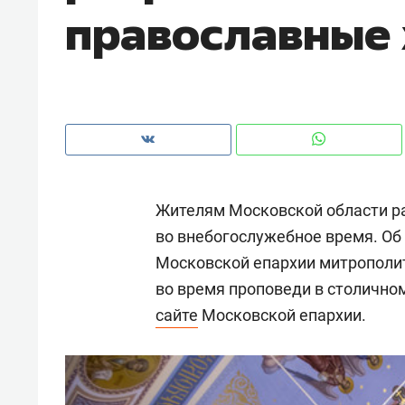
православные
рынки, почему надо знать аксакал
чем интересен Оман?
Жителям Московской области 
во внебогослужебное время. Об
Московской епархии митрополи
во время проповеди в столично
сайте
Московской епархии.
Рекомендуем
Рекоме
Как ГК «МИР ГРУПП» и ВТБ
150 ка
создают оазис жилого
ID вме
комфорта под Казанью
безоп