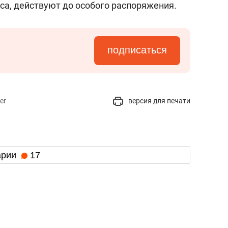
са, действуют до особого распоряжения.
подписаться
er
версия для печати
арии
17