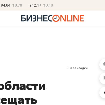
€
94.84
0.78
¥
12.17
0.10
Роман Ободец
Дарья С
«Готовые решения»
«Бросско
в закладки
«Мне лучше
«Мама говорил
области
не заработать вообще,
помогает отвл
чем потерять
от болезни, чу
сещать
репутацию»
себя живой»
Владелец отделочной фирмы
Наследница бизнеса по 