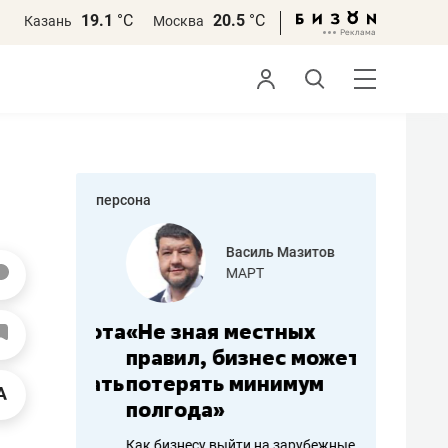
19.1
°С
20.5
°С
Казань
Москва
персона
еменова
Василь Мазитов
»
МАРТ
а: работа
«Не зная местных
«Мне лу
ечься
правил, бизнес может
не зара
вствовать
потерять минимум
чем пот
полгода»
репутац
пошиву
Как бизнесу выйти на зарубежные
Владелец от