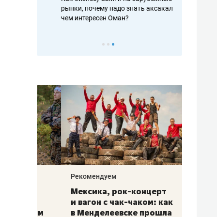
рафакте,
рынки, почему надо знать аксакалов и
о трехкратно
кредитов
чем интересен Оман?
клиентах и ч
Рекомендуем
Рекоме
ой
Мексика, рок-концерт
«Прор
и вагон с чак-чаком: как
30 ме
еским
в Менделеевске прошла
лечит