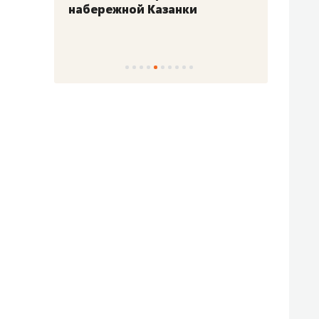
набережной Казанки
«Барк
«Рез