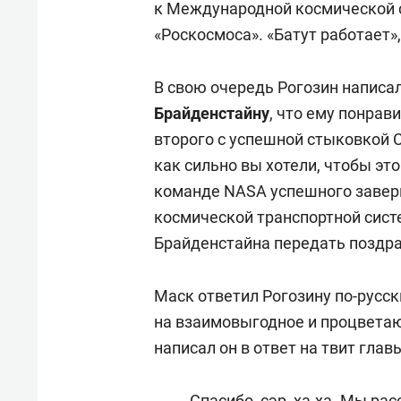
к Международной космической
«Роскосмоса». «Батут работает»,
В свою очередь Рогозин написа
Брайденстайну
, что ему понрав
второго с успешной стыковкой C
как сильно вы хотели, чтобы э
команде NASA успешного завер
космической транспортной сист
Брайденстайна передать поздра
Маск ответил Рогозину по-русск
на взаимовыгодное и процветаю
написал он в ответ на твит гла
Спасибо, сэр, ха-ха. Мы р