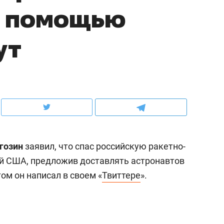
с помощью
рынки, почему надо знать аксакалов и
о трехкратном росте це
чем интересен Оман?
клиентах и чудных запр
ут
гозин
заявил, что спас российскую ракетно-
й США, предложив доставлять астронавтов
ом он написал в своем «
Твиттере
».
ндуем
Рекомендуем
ка, рок-концерт
«Прорывы случались к
н с чак-чаком: как
30 метров»: как «Водо
делеевске прошла
лечит подземные арте