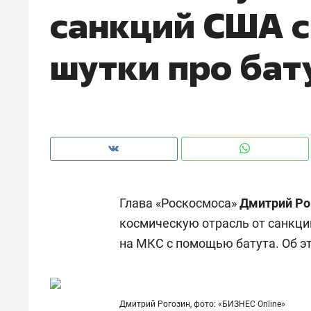
санкций США 
шутки про бат
Глава «Роскосмоса»
Дмитрий Ро
космическую отрасль от санкци
на МКС с помощью батута. Об эт
Рекомендуем
Рекоме
и Face
Опыт выживания в дикой
Мекси
 будет
природе, работа
и ваго
ва»
с ментальным и физическим
в Мен
Дмитрий Рогозин, фото: «БИЗНЕС Online»