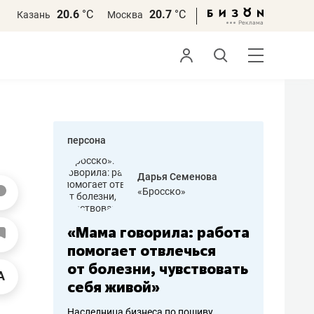
20.6
°С
20.7
°С
Казань
Москва
персона
бодец
Дарья Семенова
 решения»
«Бросско»
«Мама говорила: работа
«Не зна
вообще,
помогает отвлечься
правил,
от болезни, чувствовать
потерят
себя живой»
полгода
ирмы
Наследница бизнеса по пошиву
Как бизнесу 