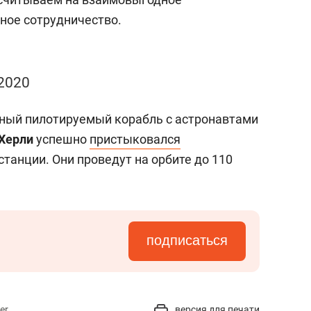
ное сотрудничество.
 2020
тный пилотируемый корабль с астронавтами
Херли
успешно
пристыковался
танции. Они проведут на орбите до 110
подписаться
er
версия для печати