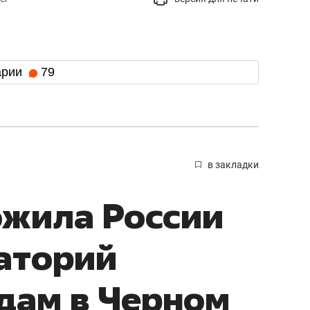
арии
79
в закладки
ожила России
аторий
удам в Черном