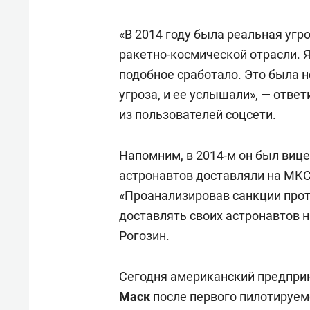
состоянием как основа
«Гонк
антихрупких команд
«В 2014 году была реальная угр
ракетно-космической отрасли. 
подобное сработало. Это была н
угроза, и ее услышали», — ответ
из пользователей соцсети.
Напомним, в 2014-м он был виц
астронавтов доставляли на МК
«Проанализировав санкции про
доставлять своих астронавтов 
Рогозин.
Сегодня американский предпри
Маск
после первого пилотируем