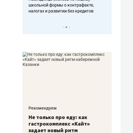
н, дотошных
школьной формы о контрафакте,
рынки, почем
осах мастеров
налогах и развитии без кредитов
чем интересе
Рекомендуем
Рекоме
аждые
Не только про еду: как
Элитн
канал»
гастрокомплекс «Кайт»
и бре
рии
задает новый ритм
гаран