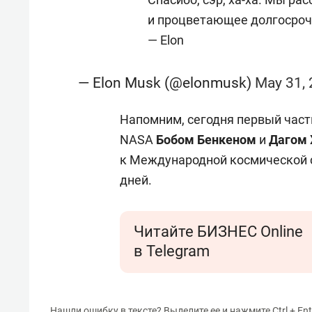
и процветающее долгосроч
— Elon
— Elon Musk (@elonmusk)
May 31,
Напомним, сегодня первый час
NASA
Бобом Бенкеном
и
Д
агом 
к Международной космической с
дней.
Читайте БИЗНЕС Online
в Telegram
Нашли ошибку в тексте? Выделите ее и нажмите Ctrl + Ent