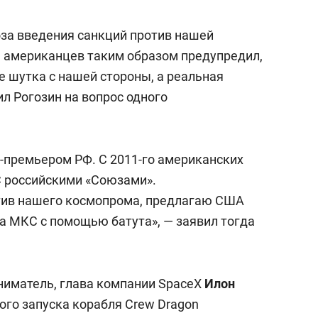
а Героев»
Казани
оза введения санкций против нашей
Я американцев таким образом предупредил,
е шутка с нашей стороны, а реальная
ил Рогозин на вопрос одного
е-премьером РФ. С 2011-го американских
С российскими «Союзами».
тив нашего космопрома, предлагаю США
на МКС с помощью батута», — заявил тогда
ниматель, глава компании SpaceX
Илон
ого запуска корабля Crew Dragon