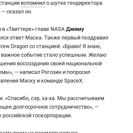
 станции
вспомнил
о шутке гендиректора
 — сказал он.
л в «Твиттере» главе NASA
Джиму
ился ответ Маска. Также первый поздравил
rew Dragon со станцией. «Браво! Я знаю,
то важное событие стало успешным. Желаю
шения воссоздания своей национальной
емы», — написал Рогозин и попросил
вления Маску и команде SpaceX.
и. «Спасибо, сэр, ха-ха. Мы рассчитываем
щее долгосрочное сотрудничество», —
вы российской госкорпорации.
ассчитываем на взаимовыгодное