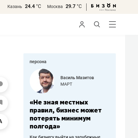
24.4
°С
29.7
°С
Казань
Москва
персона
еменова
Василь Мазитов
»
МАРТ
а: работа
«Не зная местных
«Мне лу
ечься
правил, бизнес может
не зара
вствовать
потерять минимум
чем пот
полгода»
репутац
пошиву
Как бизнесу выйти на зарубежные
Владелец от