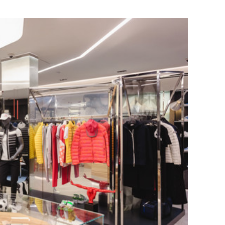
состоянием как основа
антихрупких команд