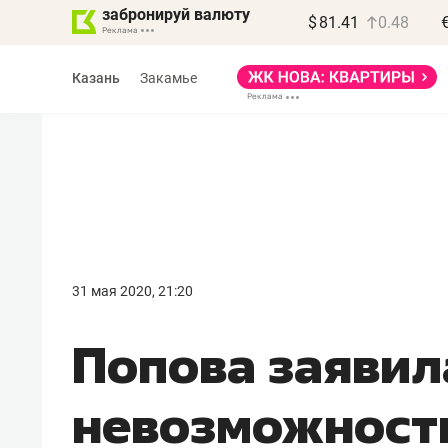
забронируй валюту
$
81.41
0.48
Казань
Закамье
Василь Мазитов
МАРТ
31 мая 2020, 21:20
«Не зная местных
Попова заявил
правил, бизнес может
потерять минимум
невозможност
полгода»
Как бизнесу выйти на зарубежные