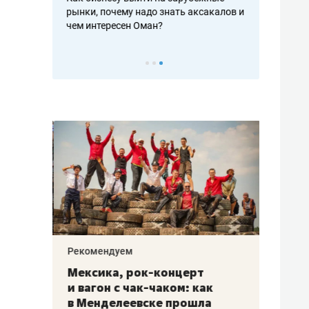
рафакте,
рынки, почему надо знать аксакалов и
о трехкратно
кредитов
чем интересен Оман?
клиентах и ч
Рекомендуем
Рекоме
ой
Мексика, рок-концерт
«Прор
и вагон с чак-чаком: как
30 ме
еским
в Менделеевске прошла
лечит