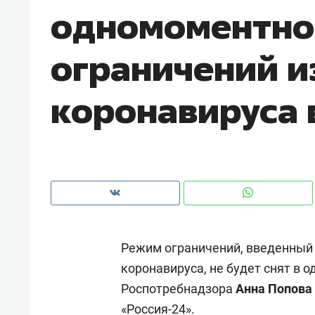
одномоментно
рынки, почему надо знать аксакал
чем интересен Оман?
ограничений и
коронавируса 
Режим ограничений, введенный 
Рекомендуем
Рекоме
коронавируса, не будет снят в о
Как ГК «МИР ГРУПП» и ВТБ
150 ка
Роспотребнадзора
Анна Попова
создают оазис жилого
ID вме
комфорта под Казанью
безоп
«Россия-24».