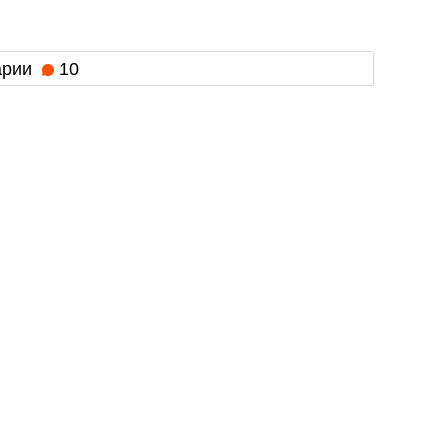
арии
10