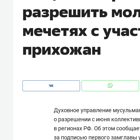
разрешить мол
рынки, почему надо знать аксакал
чем интересен Оман?
мечетях с уча
прихожан
Духовное управление мусульма
Рекомендуем
Рекоме
о разрешении с июня коллектив
Как ГК «МИР ГРУПП» и ВТБ
150 ка
в регионах РФ. Об этом сообща
создают оазис жилого
ID вме
комфорта под Казанью
безоп
за подписью первого замглавы