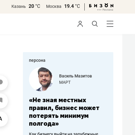
20
°С
19.4
°С
Казань
Москва
персона
еменова
Василь Мазитов
»
МАРТ
а: работа
«Не зная местных
«Мне лу
ечься
правил, бизнес может
не зара
вствовать
потерять минимум
чем пот
полгода»
репутац
пошиву
Как бизнесу выйти на зарубежные
Владелец от