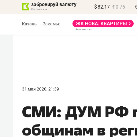
забронируй валюту
$
82.17
0.76
Казань
Закамье
Василь Мазитов
МАРТ
31 мая 2020, 21:39
«Не зная местных
СМИ: ДУМ РФ 
правил, бизнес может
потерять минимум
общинам в рег
полгода»
Как бизнесу выйти на зарубежные