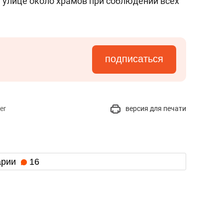
а улице около храмов при соблюдении всех
подписаться
er
версия для печати
арии
16