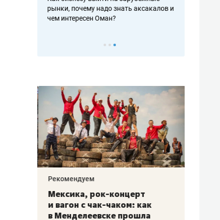
рафакте,
рынки, почему надо знать аксакалов и
о трехкратно
кредитов
чем интересен Оман?
клиентах и ч
Рекомендуем
Рекоме
ой
Мексика, рок-концерт
«Прор
и вагон с чак-чаком: как
30 ме
еским
в Менделеевске прошла
лечит