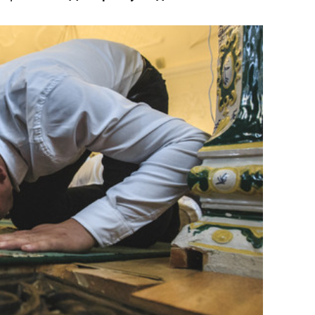
состоянием как основа
антихрупких команд