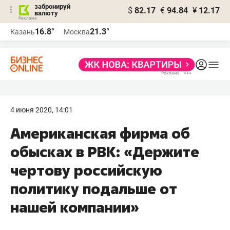
забронируй
$
82.17
€
94.84
¥
12.17
валюту
16.8°
21.3°
Казань
Москва
4 июня 2020, 14:01
Американская фирма об
обысках в РВК: «Держите
чертову российскую
политику подальше от
нашей компании»