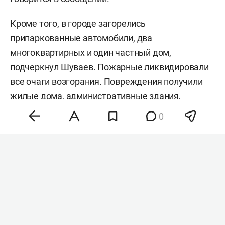
Кроме того, в городе загорелись
припаркованные автомобили, два
многоквартирных и один частный дом,
подчеркнул Шуваев. Пожарные ликвидировали
все очаги возгорания. Повреждения получили
жилые дома, административные здания,
социальные и коммерческие объекты. Удары в
0
течение дня прошли по 20 округам области.
Противник применил артиллерию, авиацию и
реактивные системы залпового огня — всего
четыре обстрела. Еще 7 раз с беспилотников
сбросили взрывные устройства. Расчеты ПВО
сбили и подавили 162 вражеских дрона.