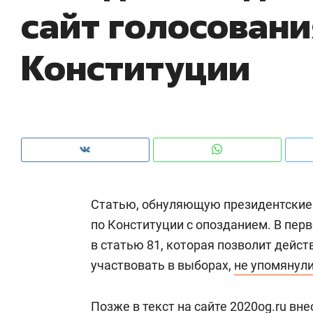
сайт голосовани
рынки, почему надо знать аксакалов и
о 
чем интересен Оман?
кл
Конституции
Статью, обнуляющую президентские 
по Конституции с опозданием. В пер
в статью 81, которая позволит дейс
Рекомендуем
Рекомендуем
участвовать в выборах,
не упомянул
Как ГК «МИР ГРУПП» и ВТБ
150 камер 
создают оазис жилого
ID вместо 
комфорта под Казанью
Позже в текст на сайте 2020og.ru вне
безопаснос