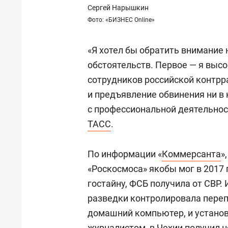
Сергей Нарышкин
Фото: «БИЗНЕС Online»
«Я хотел бы обратить внимание
обстоятельств. Первое — я выс
сотрудников российской контрр
и предъявление обвинения ни в 
с профессиональной деятельно
ТАСС
.
По информации «
Коммерсанта
»
«Роскосмоса» якобы мог в 2017
гостайну, ФСБ получила от СВР.
разведки контролировала переп
домашний компьютер, и установ
журналистом, в Чехии получил н