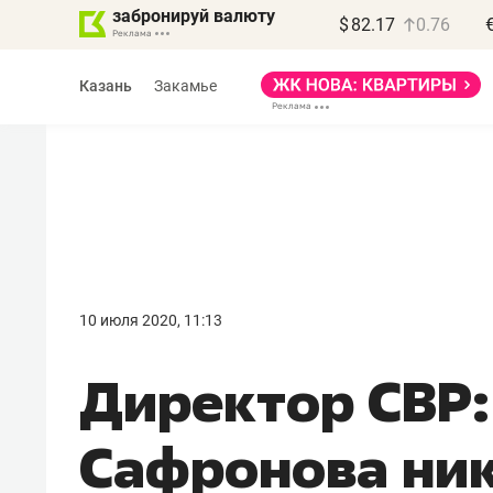
забронируй валюту
$
82.17
0.76
Казань
Закамье
Василь Мазитов
МАРТ
10 июля 2020, 11:13
«Не зная местных
Директор СВР:
правил, бизнес может
потерять минимум
Сафронова ник
полгода»
Как бизнесу выйти на зарубежные