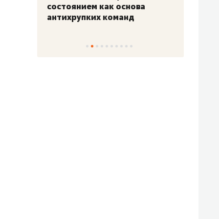
«Гонка Героев»
Казан