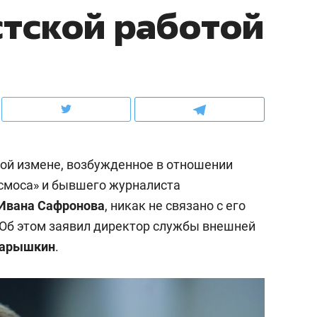
стской работой
ов и
о трехкратном росте цен, дотошных
школьной формы о конт
клиентах и чудных запросах мастеров
налогах и развитии без 
ной измене, возбужденное в отношении
смоса» и бывшего журналиста
Ивана Сафронова
, никак не связано с его
Об этом заявил директор службы внешней
Нарышкин
.
ндуем
Рекомендуем
мер до квартиры и Face
Опыт выживания в дик
сто ключа: какой будет
природе, работа
асность в ЖК «Нова»
с ментальным и физич