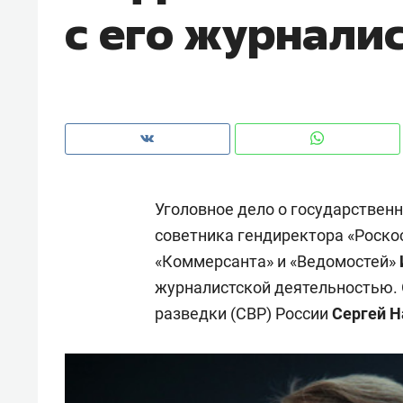
с его журнали
рынки, почему надо знать аксакал
чем интересен Оман?
Уголовное дело о государствен
советника гендиректора «Роско
«Коммерсанта» и «Ведомостей»
журналистской деятельностью. 
разведки (СВР) России
Сергей 
Рекомендуем
Рекоме
Как ГК «МИР ГРУПП» и ВТБ
150 ка
создают оазис жилого
ID вме
комфорта под Казанью
безоп