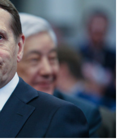
состоянием как основа
антихрупких команд