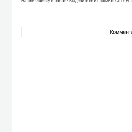
Нашли ошибку в тексте? Выделите ее и нажмите Ctrl + Ent
Коммент