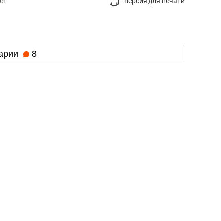
er
версия для печати
арии
8