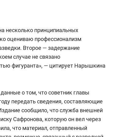
 на несколько принципиальных
око оцениваю профессионализм
азведки. Второе — задержание
коем случае не связано
стью фигуранта», — цитирует Нарышкина
, данные о том, что советник главы
 году передать сведения, составляющие
 Издание сообщило, что служба внешней
иску Сафронова, которую он вел через
ила, что материал, отправленный
екто, возможно, связанный с разведкой