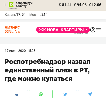
забронируй
$
81.41
€
94.06
¥
12.06
валюту
17.5°
21°
Казань
Москва
17 июля 2020, 15:28
​Роспотребнадзор назвал
единственный пляж в РТ,
где можно купаться