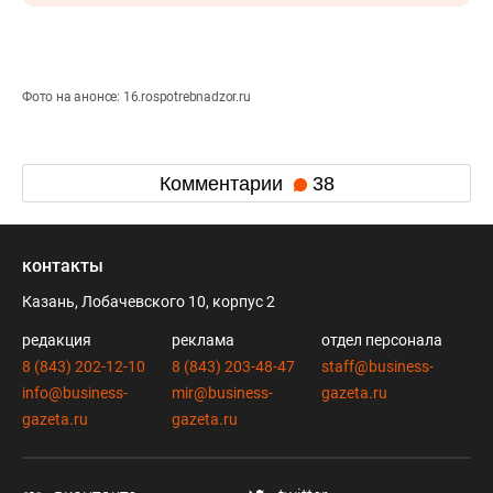
Фото на анонсе: 16.rospotrebnadzor.ru
Комментарии
38
контакты
Казань, Лобачевского 10, корпус 2
редакция
реклама
отдел персонала
8 (843) 202-12-10
8 (843) 203-48-47
staff@business-
info@business-
mir@business-
gazeta.ru
gazeta.ru
gazeta.ru