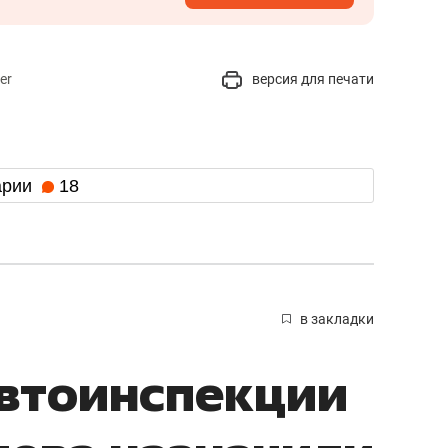
er
версия для печати
арии
18
в закладки
автоинспекции