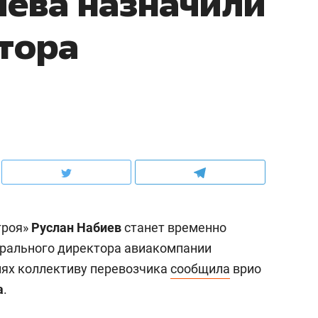
ева назначили
тора
троя»
Руслан Набиев
станет временно
рального директора авиакомпании
иях коллективу перевозчика
сообщила
врио
а
.