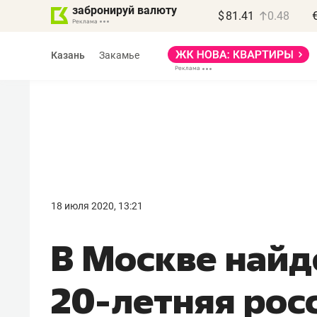
забронируй валюту
$
81.41
0.48
Казань
Закамье
Василь Мазитов
МАРТ
18 июля 2020, 13:21
«Не зная местных
В Москве найд
правил, бизнес может
потерять минимум
20-летняя рос
полгода»
Как бизнесу выйти на зарубежные