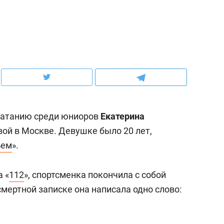
ов и
о трехкратном росте цен, дотошных
школьной формы о конт
клиентах и чудных запросах мастеров
налогах и развитии без 
катанию среди юниоров
Екатерина
ой в Москве. Девушке было 20 лет,
ъем
».
 «
112
», спортсменка покончила с собой
ндуем
Рекомендуем
смертной записке она написала одно слово:
мер до квартиры и Face
Опыт выживания в дик
сто ключа: какой будет
природе, работа
асность в ЖК «Нова»
с ментальным и физич