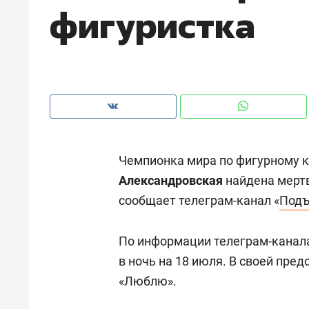
фигуристка
рынки, почему надо знать аксакал
чем интересен Оман?
Чемпионка мира по фигурному 
Александровская
найдена мертв
сообщает телеграм-канал «
Под
По информации телеграм-канала
Рекомендуем
Рекоме
в ночь на 18 июля. В своей пред
Как ГК «МИР ГРУПП» и ВТБ
150 ка
«Люблю».
создают оазис жилого
ID вме
комфорта под Казанью
безоп