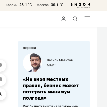
28.1
°С
30.1
°С
Казань
Москва
персона
еменова
Василь Мазитов
»
МАРТ
а: работа
«Не зная местных
«Мне лу
ечься
правил, бизнес может
не зара
вствовать
потерять минимум
чем пот
полгода»
репутац
пошиву
Как бизнесу выйти на зарубежные
Владелец от