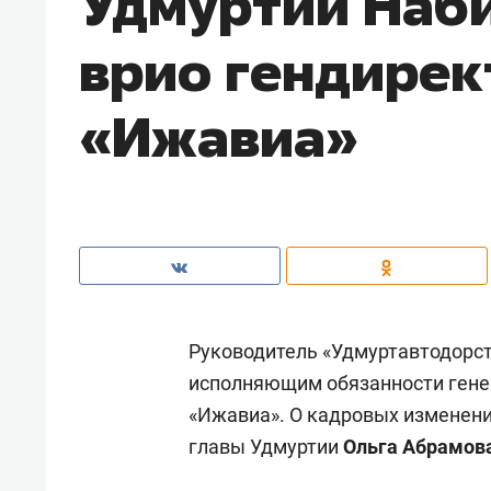
Удмуртии Наби
врио гендирек
«Ижавиа»
Руководитель «Удмуртавтодорс
исполняющим обязанности гене
«Ижавиа». О кадровых изменен
главы Удмуртии
Ольга Абрамов