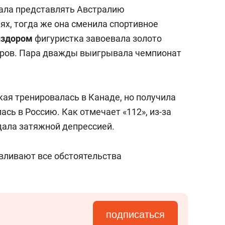
состоянием как основа
тала представлять Австралию
антихрупких команд
х, тогда же она сменила спортивное
нздором
фигуристка завоевала золото
оров. Пара дважды выигрывала чемпионат
кая тренировалась в Канаде, но получила
ась в Россию. Как отмечает «112», из-за
дала затяжной депрессией.
вливают все обстоятельства
подписаться