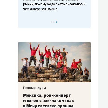
рафакте,
рынки, почему надо знать аксакалов и
о трехкратно
кредитов
чем интересен Оман?
клиентах и ч
Рекомендуем
Рекоме
ой
Мексика, рок-концерт
«Прор
и вагон с чак-чаком: как
30 ме
еским
в Менделеевске прошла
лечит