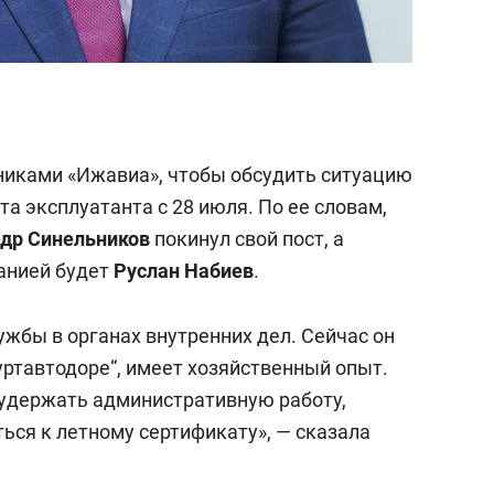
никами «Ижавиа», чтобы обсудить ситуацию
а эксплуатанта с 28 июля. По ее словам,
др Синельников
покинул свой пост, а
анией будет
Руслан Набиев
.
лужбы в органах внутренних дел. Сейчас он
уртавтодоре“, имеет хозяйственный опыт.
 удержать административную работу,
ься к летному сертификату», — сказала