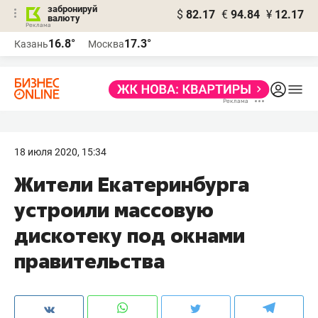
забронируй
$
82.17
€
94.84
¥
12.17
валюту
16.8°
17.3°
Казань
Москва
18 июля 2020, 15:34
Жители Екатеринбурга
устроили массовую
дискотеку под окнами
правительства