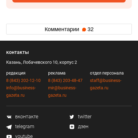
Комментарии
32
контакты
Казань, Лобачевского 10, корпус 2
редакция
реклама
отдел персонала
8 (843) 202-12-10
8 (843) 203-48-47
staff@business-
info@business-
mir@business-
gazeta.ru
gazeta.ru
gazeta.ru
вконтакте
twitter
telegram
дзен
youtube