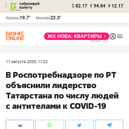
забронируй
$
82.17
€
94.84
¥
12.17
валюту
19.7°
22.3°
Казань
Москва
11 августа 2020, 11:02
В Роспотребнадзоре по РТ
объяснили лидерство
Татарстана по числу людей
с антителами к COVID-19