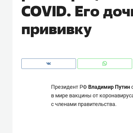
COVID. Его доч
рынки, почему надо знать аксакал
чем интересен Оман?
прививку
Президент РФ
Владимир Путин
о
в мире вакцины от коронавируса
с членами правительства.
Рекомендуем
Рекоме
Как ГК «МИР ГРУПП» и ВТБ
150 ка
создают оазис жилого
ID вме
комфорта под Казанью
безоп