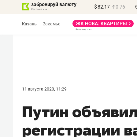
забронируй валюту
$
82.17
0.76
Казань
Закамье
Василь Мазитов
МАРТ
11 августа 2020, 11:29
«Не зная местных
Путин объявил
правил, бизнес может
потерять минимум
регистрации в
полгода»
Как бизнесу выйти на зарубежные