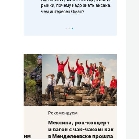
рафакте,
рынки, почему надо знать аксакалов и
о трехкратно
кредитов
чем интересен Оман?
клиентах и ч
Рекомендуем
Рекоме
ой
Мексика, рок-концерт
«Прор
и вагон с чак-чаком: как
30 ме
еским
в Менделеевске прошла
лечит