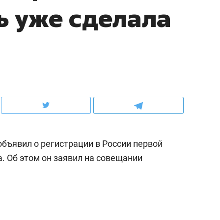
ь уже сделала
ов и
о трехкратном росте цен, дотошных
школьной формы о конт
клиентах и чудных запросах мастеров
налогах и развитии без 
бъявил о регистрации в России первой
. Об этом он заявил на совещании
ндуем
Рекомендуем
мер до квартиры и Face
Опыт выживания в дик
сто ключа: какой будет
природе, работа
асность в ЖК «Нова»
с ментальным и физич