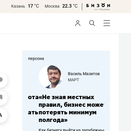
17
°С
22.3
°С
Казань
Москва
персона
еменова
Василь Мазитов
»
МАРТ
а: работа
«Не зная местных
«Мне лу
ечься
правил, бизнес может
не зара
вствовать
потерять минимум
чем пот
полгода»
репутац
пошиву
Как бизнесу выйти на зарубежные
Владелец от