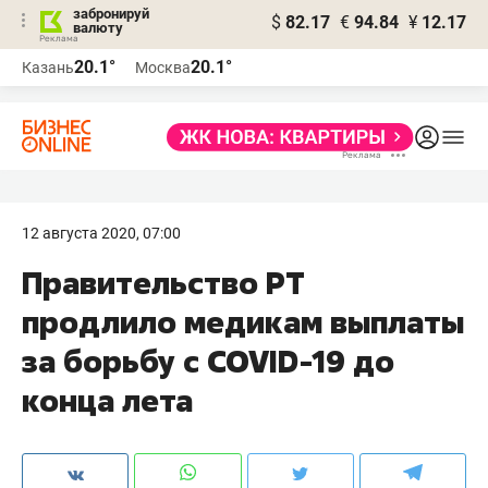
забронируй
$
82.17
€
94.84
¥
12.17
валюту
20.1°
20.1°
Казань
Москва
12 августа 2020, 07:00
Правительство РТ
продлило медикам выплаты
за борьбу с COVID-19 до
конца лета