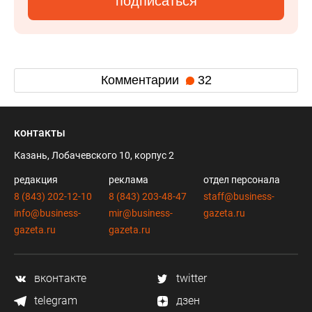
подписаться
Комментарии
32
контакты
Казань, Лобачевского 10, корпус 2
редакция
реклама
отдел персонала
8 (843) 202-12-10
8 (843) 203-48-47
staff@business-
info@business-
mir@business-
gazeta.ru
gazeta.ru
gazeta.ru
вконтакте
twitter
telegram
дзен