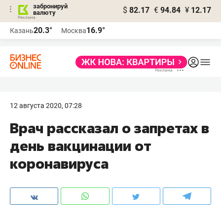
забронируй
$
82.17
€
94.84
¥
12.17
валюту
20.3°
16.9°
Казань
Москва
12 августа 2020, 07:28
Врач рассказал о запретах в
день вакцинации от
коронавируса