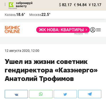
забронируй
$
82.17
€
94.84
¥
12.17
валюту
18.6°
22.5°
Казань
Москва
12 августа 2020, 12:00
Ушел из жизни советник
гендиректора «Казэнерго»
Анатолий Трофимов