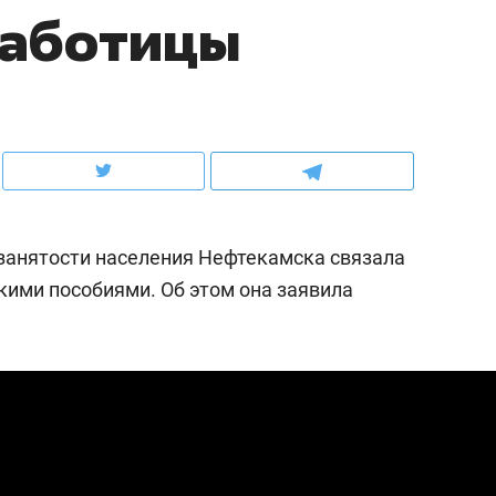
работицы
школьной формы о контрафакте,
рынки, почему надо зна
налогах и развитии без кредитов
чем интересен Оман?
занятости населения Нефтекамска связала
кими пособиями. Об этом она заявила
ндуем
Рекомендуем
выживания в дикой
Мексика, рок-концерт
де, работа
и вагон с чак-чаком: ка
тальным и физическим
в Менделеевске прошл