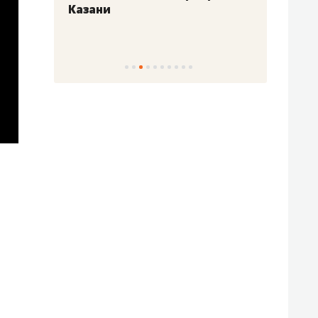
Казани
набер