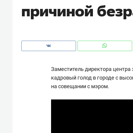
причиной без
с ЖК «Иволга» в Зеленодольске
Заместитель директора центра 
кадровый голод в городе с высо
на совещании с мэром.
Рекомендуем
Рекоме
«В банкротствах сегодня
Опыт 
ищут не активы, а людей,
приро
которые ими управляли. Они
с мен