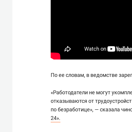
отвечают личным
состо
имуществом!»
антих
По ее словам, в ведомстве заре
«Работодатели не могут укомпле
отказываются от трудоустройст
по безработице», — сказала чи
24».