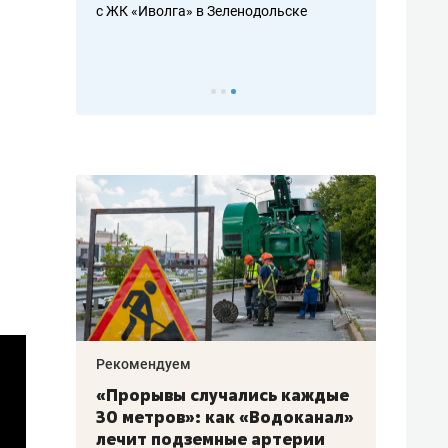
с ЖК «Иволга» в Зеленодольске
ть аксакалов и
школьной фор
налогах и раз
Рекомендуем
Рекоме
«Прорывы случались каждые
Не то
к
30 метров»: как «Водоканал»
гастр
а
лечит подземные артерии
задае