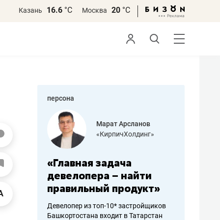
16.6
°С
20
°С
Казань
Москва
персона
азитов
Марат Арсланов
«КирпичХолдинг»
ных
«Главная задача
«Мама г
 может
девелопера – найти
помогае
мум
правильный продукт»
от болез
себя жи
Девелопер из топ-10* застройщиков
Башкортостана входит в Татарстан
арубежные
Наследница б