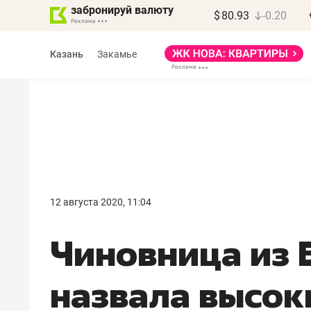
забронируй валюту
$
80.93
-0.20
Казань
Закамье
Марат Арсланов
«КирпичХолдинг»
12 августа 2020, 11:04
«Главная задача
Чиновница из 
девелопера – найти
правильный продукт»
назвала высок
Девелопер из топ-10* застройщико
Башкортостана входит в Татарстан