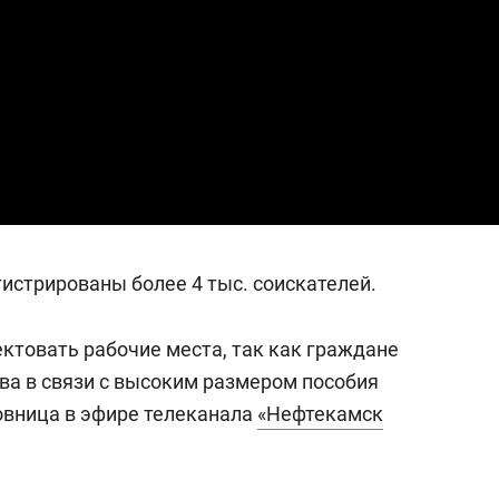
янием как основа
«Гонка Героев»
рупких команд
гистрированы более 4 тыс. соискателей.
ктовать рабочие места, так как граждане
ва в связи с высоким размером пособия
новница в эфире телеканала
«Нефтекамск