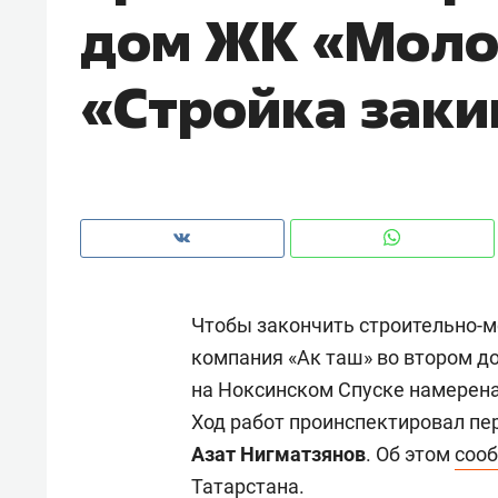
дом ЖК «Моло
рынки, почему надо знать аксакал
чем интересен Оман?
«Стройка заки
Чтобы закончить строительно-м
компания «Ак таш» во втором 
на Ноксинском Спуске намерена
Рекомендуем
Рекоме
Ход работ проинспектировал пе
Как ГК «МИР ГРУПП» и ВТБ
150 ка
Азат Нигматзянов
. Об этом
соо
создают оазис жилого
ID вме
Татарстана.
комфорта под Казанью
безоп