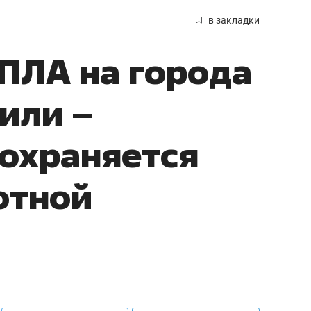
в закладки
БПЛА на города
или –
сохраняется
отной