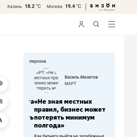
18.2
°С
19.4
°С
Казань
Москва
персона
еменова
Василь Мазитов
»
МАРТ
а: работа
«Не зная местных
«Мне лу
ечься
правил, бизнес может
не зара
вствовать
потерять минимум
чем пот
полгода»
репутац
пошиву
Как бизнесу выйти на зарубежные
Владелец от