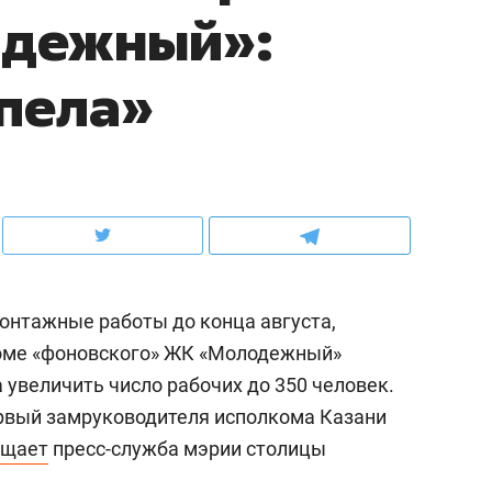
дежный»:
ов и
о трехкратном росте цен, дотошных
школьной формы о конт
клиентах и чудных запросах мастеров
налогах и развитии без 
пела»
онтажные работы до конца августа,
доме «фоновского» ЖК «Молодежный»
 увеличить число рабочих до 350 человек.
ндуем
Рекомендуем
рвый замруководителя исполкома Казани
мер до квартиры и Face
Опыт выживания в дик
бщает
пресс-служба мэрии столицы
сто ключа: какой будет
природе, работа
асность в ЖК «Нова»
с ментальным и физич