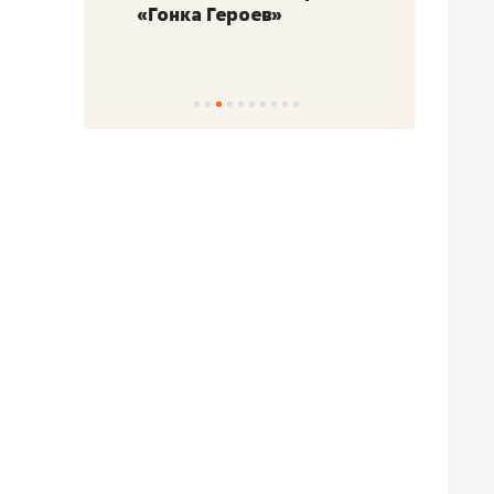
«Гонка Героев»
Казан