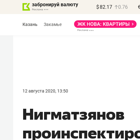
забронируй валюту
$
82.17
0.76
Казань
Закамье
Василь Мазитов
МАРТ
12 августа 2020, 13:50
«Не зная местных
Нигматзянов
правил, бизнес может
потерять минимум
проинспектир
полгода»
Как бизнесу выйти на зарубежные