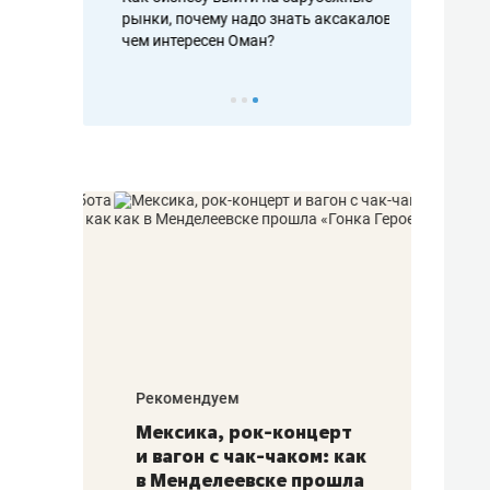
рафакте,
рынки, почему надо знать аксакалов и
о трехкратно
кредитов
чем интересен Оман?
клиентах и ч
Рекомендуем
Рекоме
ой
Мексика, рок-концерт
«Прор
и вагон с чак-чаком: как
30 ме
еским
в Менделеевске прошла
лечит