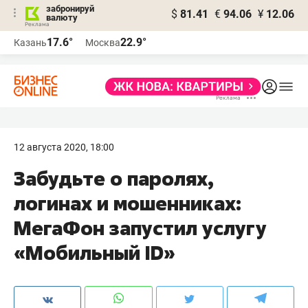
забронируй
$
81.41
€
94.06
¥
12.06
валюту
17.6°
22.9°
Казань
Москва
12 августа 2020, 18:00
Забудьте о паролях,
логинах и мошенниках:
МегаФон запустил услугу
«Мобильный ID»