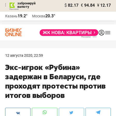
забронируй
$
82.17
€
94.84
¥
12.17
валюту
19.2°
20.3°
Казань
Москва
12 августа 2020, 22:59
Экс-игрок «Рубина»
задержан в Беларуси, где
проходят протесты против
итогов выборов