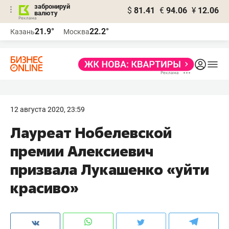
забронируй
$
81.41
€
94.06
¥
12.06
валюту
21.9°
22.2°
Казань
Москва
12 августа 2020, 23:59
Лауреат Нобелевской
премии Алексиевич
призвала Лукашенко «уйти
красиво»