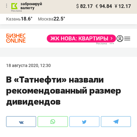
забронируй
$
82.17
€
94.84
¥
12.17
валюту
18.6°
22.5°
Казань
Москва
18 августа 2020, 12:30
В «Татнефти» назвали
рекомендованный размер
дивидендов