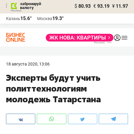
забронируй
$
80.93
€
93.19
¥
11.97
валюту
15.6°
19.3°
Казань
Москва
18 августа 2020, 13:06
Эксперты будут учить
политтехнологиям
молодежь Татарстана